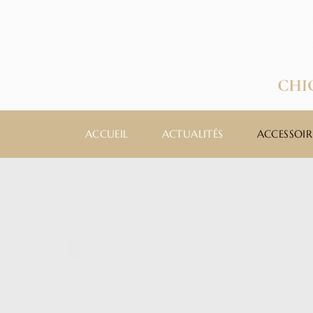
ACCUEIL
ACTUALITÉS
ACCESSOIR