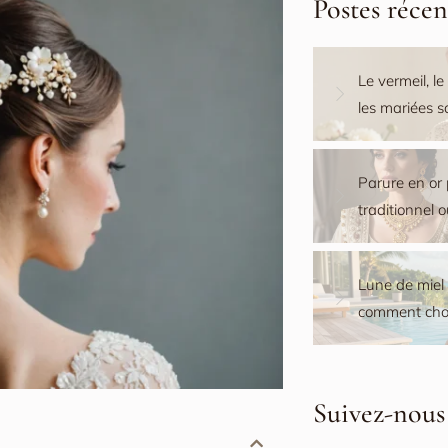
Postes récen
Le vermeil, le
les mariées 
Parure en or 
traditionnel 
Lune de miel M
comment choi
Suivez-nous 