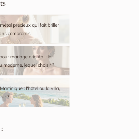
ts
 métal précieux qui fait briller
sans compromis
pour mariage oriental : le
ou moderne, lequel choisir ?
artinique : l'hôtel ou la villa,
sir ?
: