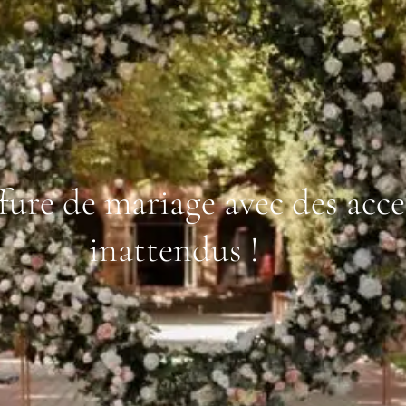
fure de mariage avec des acc
inattendus !