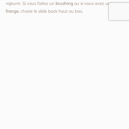
rajeunir. Si vous faites un
brushing
ou si vous avez une
frange
, choisir le slide back haut ou bas.
Comment savoir si un
dégradé nous va bien ?
Généralement tous les dégradés conviennent aux hommes
noirs, que vous ayez les
pointes
crépues ou frisées. Si vous
hésitez, commencez par une coupe dégradée bas en
gardant de la longueur sur le sommet. Si la coupe ne vous
plait pas, vous pouvez toujours raccourcir le haut au fur et à
mesure. Si à la fin ça ne va pas,
adoptez le dégradé court :
c’est simple, mais efficace.