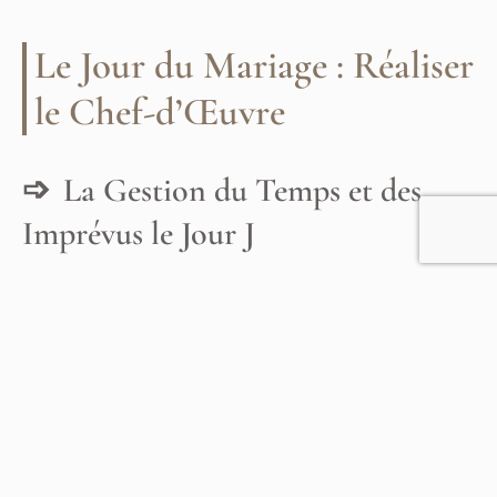
Le Jour du Mariage : Réaliser
le Chef-d’Œuvre
La Gestion du Temps et des
Imprévus le Jour J
Le jour du mariage, tout doit être parfaitement orchestré.
Une
coiffeuse maquilleuse
expérimentée assure que tout se
déroule sans accroc, avec un timing parfait. La planification
antérieure est cruciale, avec une attention minutieuse aux
horaires pour garantir que la mariée soit prête sans stress.
Les coiffeurs expérimentés sont habitués à gérer la pression
et à s’assurer que, même si des aléas surviennent, ceux-ci