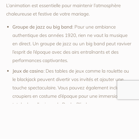
L’animation est essentielle pour maintenir l’atmosphère
chaleureuse et festive de votre mariage.
Groupe de jazz ou big band
: Pour une ambiance
authentique des années 1920, rien ne vaut la musique
en direct. Un groupe de jazz ou un big band peut raviver
l’esprit de l’époque avec des airs entraînants et des
performances captivantes.
Jeux de casino
: Des tables de jeux comme la roulette ou
le blackjack peuvent divertir vos invités et ajouter une
touche spectaculaire. Vous pouvez également inclure des
croupiers en costume d’époque pour une immersion
totale dans l’univers de Peaky Blinders.
Photobooth
: Disposez un photobooth muni d’accessoires
vintage, comme des chapeaux, des boas et des lunettes
rétro pour des souvenirs amusants. Un arrière-plan de