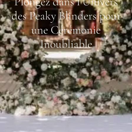
Plongez dans l’Univers
des Peaky Blinders pour
une Cérémonie
Inoubliable