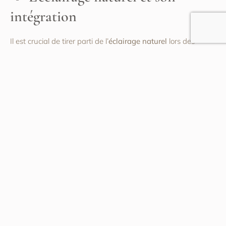
intégration
Il est crucial de tirer parti de l’
éclairage naturel
lors des
cérémonies diurnes. En intégrant la lumière du jour dans vos
plans de
déco
, vous mettez en valeur la beauté naturelle du
lieu
de mariage. À l’extérieur, privilégiez des espaces ouverts
et bien éclairés naturellement. Utilisez des rideaux
transparents ou des voiles pour adoucir la lumière du soleil
et créer une ambiance douce et romantique. À l’intérieur,
placez des miroirs pour refléter la lumière naturelle et
agrandir l’espace visuellement.
Les lumières douces pour la
soirée et la nuit