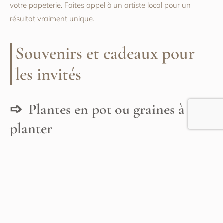
votre papeterie. Faites appel à un artiste local pour un
résultat vraiment unique.
Souvenirs et cadeaux pour
les invités
Plantes en pot ou graines à
planter
Offrez à vos invités des plantes en pot ou des graines à
planter comme souvenirs de mariage. Ce geste symbolique
leur permettra de se rappeler de votre journée spéciale
chaque fois qu’ils verront la plante pousser. Les succulentes
et les herbes sont des choix populaires et faciles à entretenir.