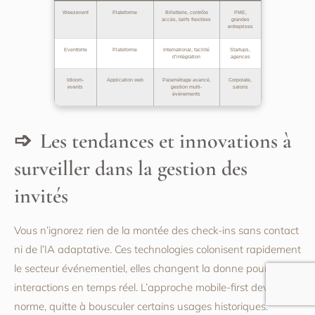
Weezevent
Plateforme
Billetterie, contrôle
PME,
accès, tarifs flexibles
grandes
entreprises
Eventbrite
Plateforme
International, facilité
Startups,
d’intégration
agences
Idloom-
Application web
Paramétrage avancé,
Corporate,
events
gestion multi-
salons
événements
Les tendances et innovations à
surveiller dans la gestion des
invités
Vous n’ignorez rien de la montée des check-ins sans contact
ni de l’IA adaptative. Ces technologies colonisent rapidement
le secteur événementiel, elles changent la donne pour les
interactions en temps réel. L’approche mobile-first devient la
norme, quitte à bousculer certains usages historiques.