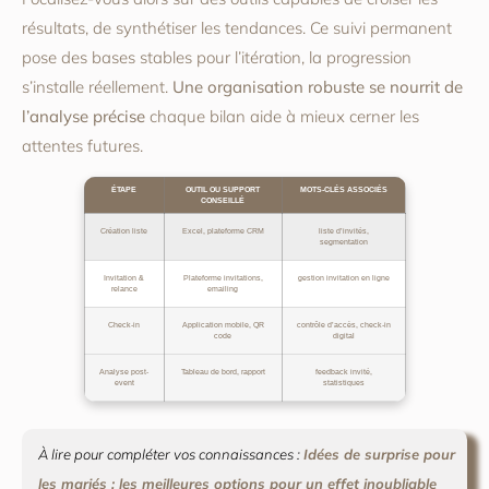
résultats, de synthétiser les tendances. Ce suivi permanent
pose des bases stables pour l’itération, la progression
s’installe réellement.
Une organisation robuste se nourrit de
l’analyse précise
chaque bilan aide à mieux cerner les
attentes futures.
ÉTAPE
OUTIL OU SUPPORT
MOTS-CLÉS ASSOCIÉS
CONSEILLÉ
Création liste
Excel, plateforme CRM
liste d’invités,
segmentation
Invitation &
Plateforme invitations,
gestion invitation en ligne
relance
emailing
Check-in
Application mobile, QR
contrôle d’accès, check-in
code
digital
Analyse post-
Tableau de bord, rapport
feedback invité,
event
statistiques
À lire pour compléter vos connaissances :
Idées de surprise pour
les mariés : les meilleures options pour un effet inoubliable