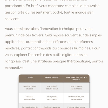
participants. En bref, vous constatez combien la mauvaise
gestion crée du ressentiment caché, tout le monde s’en
souvient.
Vous choisissez alors l’innovation technique pour vous
prémunir de ces travers. Cela repose souvent sur de simples
applications, automatisations efficaces ou plateformes
réactives, parfait contrepoids aux bourdes humaines. Pour
vous, explorer l’ensemble des outils digitaux dissipe
l’angoisse, c’est une stratégie presque thérapeutique, parfois
exhaustive.
ENJEU
IMPACT POSITIF
CONSÉQUENCE EN CAS
D’ÉCHEC
Contrôle d’accès
Flux maîtrisé,
Files d’attente,
structuré
sécurité accrue
insatisfaction
Relances
Plus grande
Invités oubliés, taux
automatisées
participation
d’absentéisme
Personnalisation de
Expérience valorisée
Perte de valeur perçue