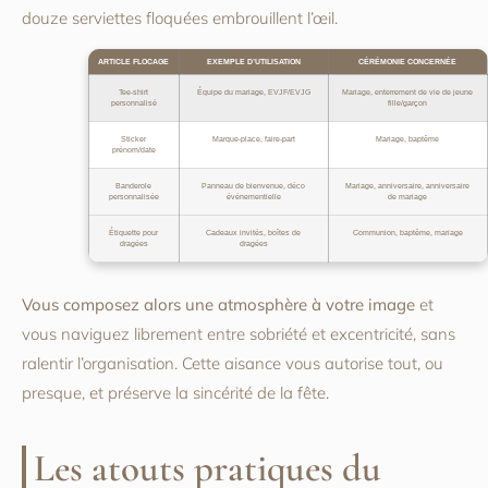
douze serviettes floquées embrouillent l’œil.
ARTICLE FLOCAGE
EXEMPLE D’UTILISATION
CÉRÉMONIE CONCERNÉE
Tee-shirt
Équipe du mariage, EVJF/EVJG
Mariage, enterrement de vie de jeune
personnalisé
fille/garçon
Sticker
Marque-place, faire-part
Mariage, baptême
prénom/date
Banderole
Panneau de bienvenue, déco
Mariage, anniversaire, anniversaire
personnalisée
événementielle
de mariage
Étiquette pour
Cadeaux invités, boîtes de
Communion, baptême, mariage
dragées
dragées
Vous composez alors une atmosphère à votre image
et
vous naviguez librement entre sobriété et excentricité, sans
ralentir l’organisation. Cette aisance vous autorise tout, ou
presque, et préserve la sincérité de la fête.
Les atouts pratiques du