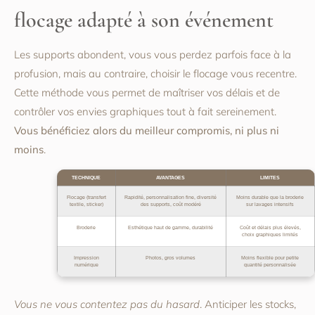
flocage adapté à son événement
Les supports abondent, vous vous perdez parfois face à la
profusion, mais au contraire, choisir le flocage vous recentre.
Cette méthode vous permet de maîtriser vos délais et de
contrôler vos envies graphiques tout à fait sereinement.
Vous bénéficiez alors du meilleur compromis, ni plus ni
moins
.
TECHNIQUE
AVANTAGES
LIMITES
Flocage (transfert
Rapidité, personnalisation fine, diversité
Moins durable que la broderie
textile, sticker)
des supports, coût modéré
sur lavages intensifs
Broderie
Esthétique haut de gamme, durabilité
Coût et délais plus élevés,
choix graphiques limités
Impression
Photos, gros volumes
Moins flexible pour petite
numérique
quantité personnalisée
Vous ne vous contentez pas du hasard
. Anticiper les stocks,