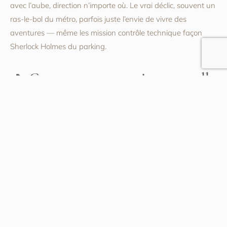
avec l’aube, direction n’importe où. Le vrai déclic, souvent un
ras-le-bol du métro, parfois juste l’envie de vivre des
aventures — même les mission contrôle technique façon
Sherlock Holmes du parking.
Comment votre voiture a-t-elle
changé votre vie quotidienne ?
Ah, ça, le changement, c’est comme découvrir un nouveau
rétro ou enfin comprendre à quoi sert ce voyant clignotant
au tableau de bord. Grâce à ma voiture, la corvée du
supermarché devient expédition Indiana Jones, et l’ennui du
quotidien se fait remonter grâce aux embouteillages à la
française. Fini galères horaire, vive les virées imprévues,
même si parfois ça finit en panne sèche sur le périph. Le
contrôle technique m’a donné une vraie leçon : jamais trop