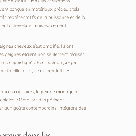
et de statut. Dans les civilisations
vent conçus en matériaux précieux tels
tifs représentatifs de la puissance et de la
ner la chevelure, mais également
eignes cheveux
s’est amplifié. Ils ont
 Les peignes étaient non seulement réalisés
ments sophistiqués. Posséder un
peigne
ne famille aisée, ce qui rendait ces
ances capillaires, le
peigne mariage
a
moniales. Même lors des périodes
er aux goûts contemporains, intégrant des
heveux dans les