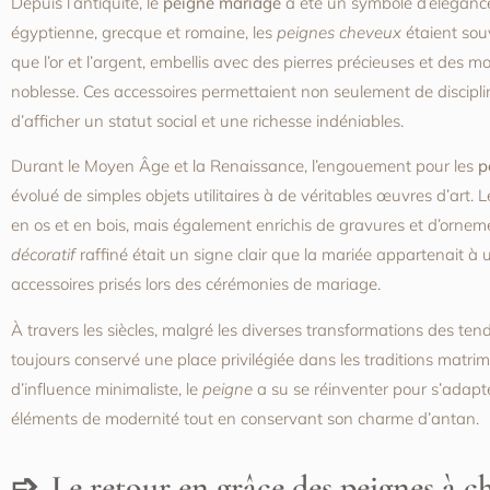
Depuis l’antiquité, le
peigne mariage
a été un symbole d’élégance 
égyptienne, grecque et romaine, les
peignes cheveux
étaient sou
que l’or et l’argent, embellis avec des pierres précieuses et des mo
noblesse. Ces accessoires permettaient non seulement de discipli
d’afficher un statut social et une richesse indéniables.
Durant le Moyen Âge et la Renaissance, l’engouement pour les
p
évolué de simples objets utilitaires à de véritables œuvres d’art.
en os et en bois, mais également enrichis de gravures et d’orne
décoratif
raffiné était un signe clair que la mariée appartenait à u
accessoires prisés lors des cérémonies de mariage.
À travers les siècles, malgré les diverses transformations des tend
toujours conservé une place privilégiée dans les traditions matri
d’influence minimaliste, le
peigne
a su se réinventer pour s’adapt
éléments de modernité tout en conservant son charme d’antan.
Le retour en grâce des peignes à c