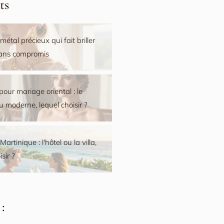
ts
 métal précieux qui fait briller
sans compromis
pour mariage oriental : le
ou moderne, lequel choisir ?
artinique : l'hôtel ou la villa,
sir ?
: