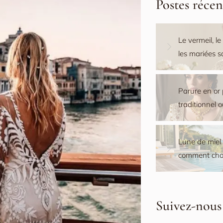
Postes récen
Le vermeil, le
les mariées 
Parure en or 
traditionnel 
Lune de miel M
comment choi
Suivez-nous 