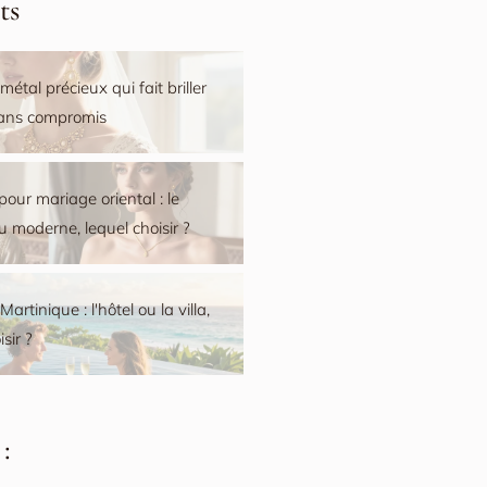
ts
 métal précieux qui fait briller
sans compromis
pour mariage oriental : le
ou moderne, lequel choisir ?
artinique : l'hôtel ou la villa,
sir ?
: