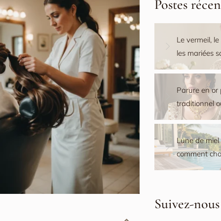
Postes récen
Le vermeil, le
les mariées 
Parure en or 
traditionnel 
Lune de miel M
comment choi
Suivez-nous 