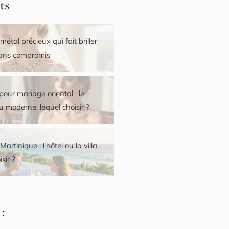
ts
 métal précieux qui fait briller
sans compromis
pour mariage oriental : le
ou moderne, lequel choisir ?
artinique : l'hôtel ou la villa,
sir ?
: