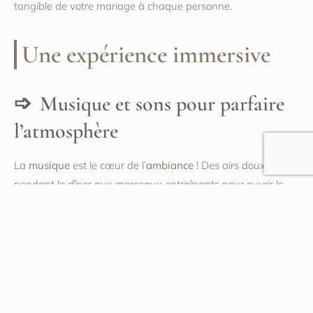
tangible de votre mariage à chaque personne.
Une expérience immersive
Musique et sons pour parfaire
l’atmosphère
La
musique
est le cœur de l’
ambiance
! Des airs doux
pendant le dîner aux morceaux entraînants pour ouvrir le
bal, chaque note compte pour créer une expérience
inoubliable. Pensez aussi à des musiciens live pour une
performance qui captivera tous les invités.
Les playlists ou les groupes en live qui connaissent très bien
le couple peuvent aussi ajouter une touche personnelle et
émotive. Intégrer des moments de silence avant des