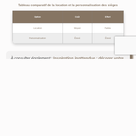
Tableau comparatif de la location et la personnalisation des sièges
Option
Coût
Effort
Location
Moyen
Faible
Personnalisation
Élevé
Élevé
À consulter également :
Inspiration inattendue : décorer votre
mariage avec une touche unique
Les Finitions pour une
Cérémonie Mémorable
Les détails floraux