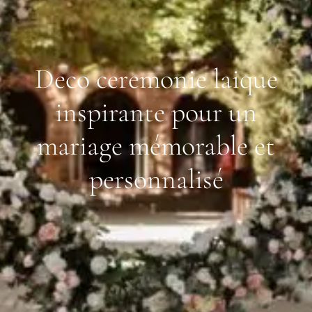
Deco ceremonie laique
inspirante pour un
mariage mémorable et
personnalisé