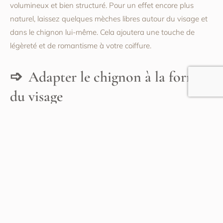
volumineux et bien structuré. Pour un effet encore plus
naturel, laissez quelques mèches libres autour du visage et
dans le chignon lui-même. Cela ajoutera une touche de
légèreté et de romantisme à votre coiffure.
Adapter le chignon à la forme
du visage
N’oubliez pas d’adapter votre chignon à la forme de votre
visage. Par exemple, un chignon bas allongera optiquement
un visage rond, tandis qu’un chignon haut mettra en valeur
un visage allongé. Si vous avez un visage carré, optez pour
un chignon plus doux et flou pour adoucir les contours.
Inversement, un visage ovale peut se permettre toutes
sortes de chignons, alors n’hésitez pas à expérimenter pour
trouver celui qui vous met le mieux en valeur. Prenez le