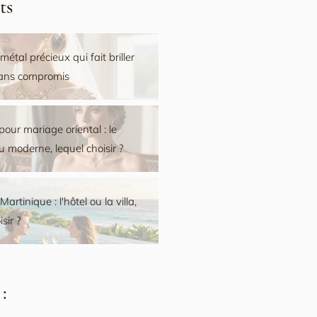
ts
 métal précieux qui fait briller
sans compromis
pour mariage oriental : le
ou moderne, lequel choisir ?
artinique : l'hôtel ou la villa,
sir ?
: