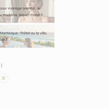
pour mariage oriental : le
ou moderne, lequel choisir ?
artinique : l'hôtel ou la villa,
sir ?
: