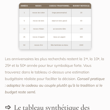
ANNÉES
NOCES
CADEAU TRADITIONNEL
BUDGET MOYEN (€)
1
noces de coton
linge personnalisé
20
5
noces de bois
objet en bois gravé
60
10
noces d’étain
accessoire rétro
120
25
noces d’argent
bijou en argent
400
50
noces d’or
fête familiale ou bijou
1500
Les anniversaires les plus recherchés restent la 1ʳᵉ, la 10ᵉ, la
25ᵉ et la 50ᵉ année pour leur symbolique forte. Vous
trouverez dans le tableau ci-dessus une estimation
budgétaire réaliste pour faciliter la décision.
Conseil pratique
: adaptez le cadeau au couple plutôt qu’à la tradition si le
budget reste serré.
Le tableau synthétique des