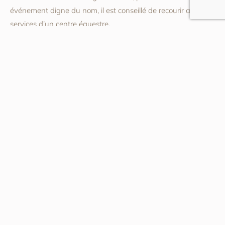
événement digne du nom, il est conseillé de recourir aux
services d’un centre équestre.
Postes récents
Le vermeil, le métal précieux qui fait briller les
mariées sans compromis
Parure en or pour mariage oriental : le traditionnel
ou moderne, lequel choisir ?
Lune de miel Martinique : l'hôtel ou la villa,
comment choisir ?