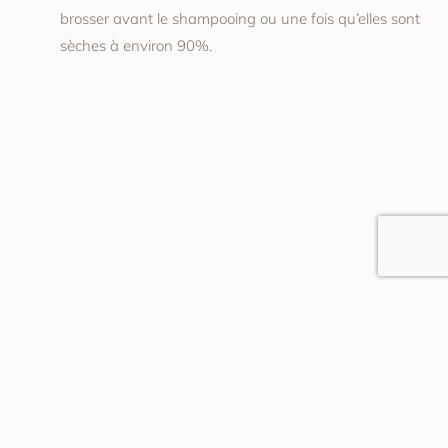
brosser avant le shampooing ou une fois qu’elles sont
sèches à environ 90%.
Postes récents
Le vermeil, le métal précieux qui fait briller les
mariées sans compromis