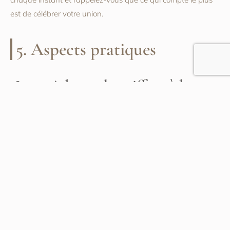
est de célébrer votre union.
5. Aspects pratiques
5.1. Adapter la coiffure à la
météo
Si vous vous mariez en été, prévoyez des produits qui
résistent à l’humidité. En hiver, assurez-vous que votre
coiffure peut tenir sous un voile ou une capuche.
5.2. Assurer la tenue de la
coiffure tout au long de la journée